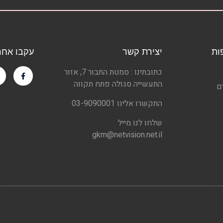
ות
יצירת קשר
עקבו אחרי
כתובתינו : סמטת התבור 7, אזור
התעשייה סגולה פתח תקווה
ם
התקשרו אלינו 03-9090001
שלחו לנו מייל
gkm@netvision.net.il