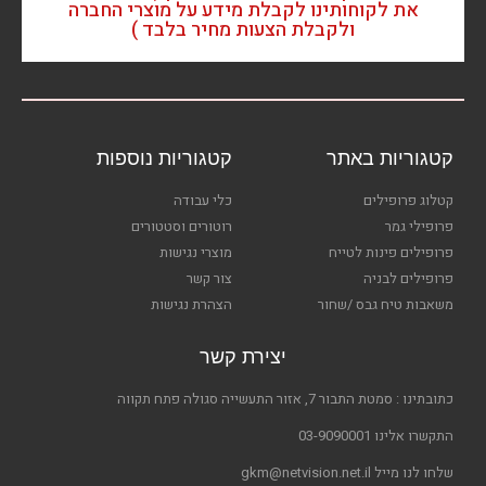
את לקוחותינו לקבלת מידע על מוצרי החברה
ולקבלת הצעות מחיר בלבד )
קטגוריות באתר
קטגוריות נוספות
קטלוג פרופילים
כלי עבודה
פרופילי גמר
רוטורים וסטטורים
פרופילים פינות לטייח
מוצרי נגישות
פרופילים לבניה
צור קשר
משאבות טיח גבס /שחור
הצהרת נגישות
יצירת קשר
כתובתינו : סמטת התבור 7, אזור התעשייה סגולה פתח תקווה
התקשרו אלינו 03-9090001
שלחו לנו מייל gkm@netvision.net.il