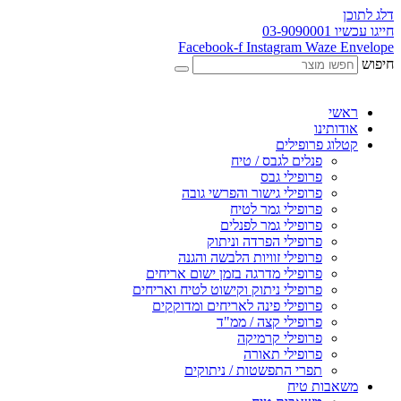
דלג לתוכן
חייגו עכשיו 03-9090001
Facebook-f
Instagram
Waze
Envelope
חיפוש
ראשי
אודותינו
קטלוג פרופילים
פנלים לגבס / טיח
פרופילי גבס
פרופילי גישור והפרשי גובה
פרופילי גמר לטיח
פרופילי גמר לפנלים
פרופילי הפרדה וניתוק
פרופילי זוויות הלבשה והגנה
פרופילי מדרגה בזמן ישום אריחים
פרופילי ניתוק וקישוט לטיח ואריחים
פרופילי פינה לאריחים ומדוקקים
פרופילי קצה / ממ"ד
פרופילי קרמיקה
פרופילי תאורה
תפרי התפשטות / ניתוקים
משאבות טיח