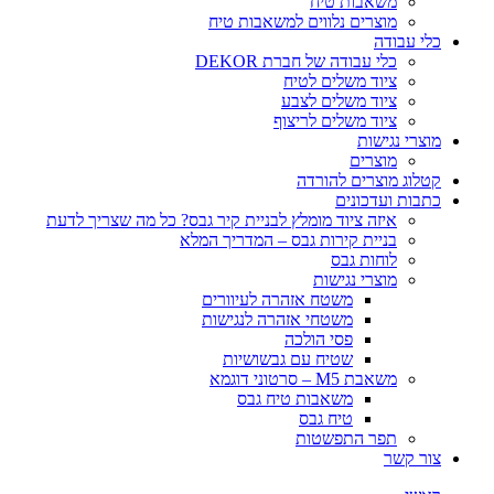
משאבות טיח
מוצרים נלווים למשאבות טיח
כלי עבודה
כלי עבודה של חברת DEKOR
ציוד משלים לטיח
ציוד משלים לצבע
ציוד משלים לריצוף
מוצרי נגישות
מוצרים
קטלוג מוצרים להורדה
כתבות ועדכונים
איזה ציוד מומלץ לבניית קיר גבס? כל מה שצריך לדעת
בניית קירות גבס – המדריך המלא
לוחות גבס
מוצרי נגישות
משטח אזהרה לעיוורים
משטחי אזהרה לנגישות
פסי הולכה
שטיח עם גבשושיות
משאבת M5 – סרטוני דוגמא
משאבות טיח גבס
טיח גבס
תפר התפשטות
צור קשר