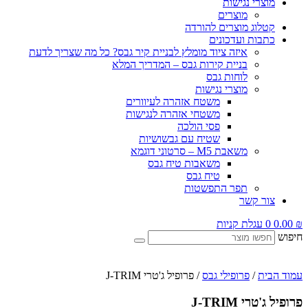
מוצרי נגישות
מוצרים
קטלוג מוצרים להורדה
כתבות ועדכונים
איזה ציוד מומלץ לבניית קיר גבס? כל מה שצריך לדעת
בניית קירות גבס – המדריך המלא
לוחות גבס
מוצרי נגישות
משטח אזהרה לעיוורים
משטחי אזהרה לנגישות
פסי הולכה
שטיח עם גבשושיות
משאבת M5 – סרטוני דוגמא
משאבות טיח גבס
טיח גבס
תפר התפשטות
צור קשר
₪
0.00
0
עגלת קניות
חיפוש
עמוד הבית
/
פרופילי גבס
/ פרופיל ג'טרי J-TRIM
פרופיל ג'טרי J-TRIM