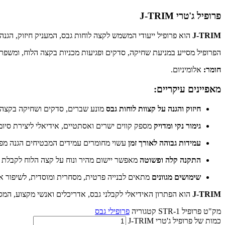
פרופיל ג'טרי J-TRIM
J-TRIM
הוא פרופיל ייעודי המשמש לקצה לוחות גבס, המעניק חיזוק, הגנ
הפרופיל מסייע במניעת שחיקה, סדקים ופגיעות מכניות בקצה הלוח, ומשפר
חומר:
אלומיניום.
מאפיינים עיקריים:
חיזוק והגנה על קצוות לוחות גבס
מונע שברים, סדקים ושחיקה בקצה ה
גימור נקי ומדויק
מספק קווים ישרים ואסתטיים, אידיאלי ליצירת סיומ
עמידות גבוהה לאורך זמן
עשוי מחומרים עמידים המבטיחים הגנה מפני 
התקנה קלה ופשוטה
מאפשר יישום מהיר ונוח על קצה הלוח לקבלת 
שימושים מגוונים
מתאים לבנייה פרטית, מסחרית ומוסדית, לשיפור איכ
J-TRIM
הוא הפתרון האידיאלי לקבלני גבס, אדריכלים ואנשי מקצוע, המסי
מק"ט
פרופיל STR-1
קטגוריה
פרופילי גבס
כמות של פרופיל ג'טרי J-TRIM