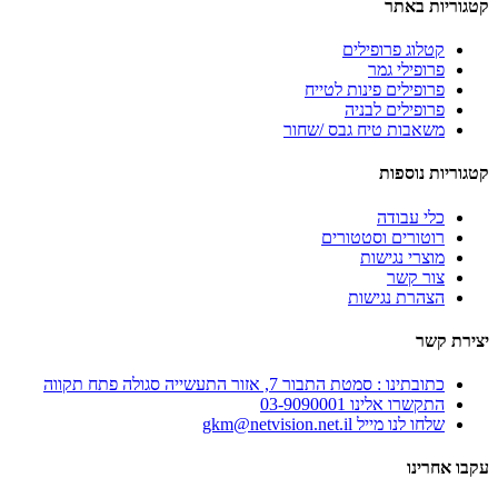
קטגוריות באתר
קטלוג פרופילים
פרופילי גמר
פרופילים פינות לטייח
פרופילים לבניה
משאבות טיח גבס /שחור
קטגוריות נוספות
כלי עבודה
רוטורים וסטטורים
מוצרי נגישות
צור קשר
הצהרת נגישות
יצירת קשר
כתובתינו : סמטת התבור 7, אזור התעשייה סגולה פתח תקווה
התקשרו אלינו 03-9090001
שלחו לנו מייל gkm@netvision.net.il
עקבו אחרינו