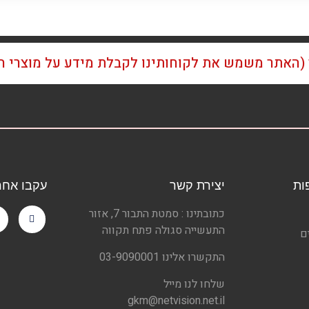
ן (האתר משמש את לקוחותינו לקבלת מידע על מוצרי 
ות
יצירת קשר
עקבו אחרי
כתובתינו : סמטת התבור 7, אזור
התעשייה סגולה פתח תקווה
ם
התקשרו אלינו 03-9090001
שלחו לנו מייל
gkm@netvision.net.il