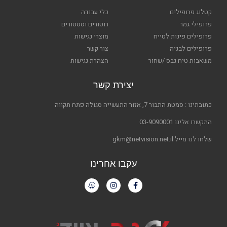
קטלוג פרופילים
כלי עבודה
פרופילי גמר
רוטורים וסטטורים
פרופילים פינות לטייח
מוצרי נגישות
פרופילים לבניה
צור קשר
משאבות טיח גבס /שחור
הצהרת נגישות
יצירת קשר
כתובתינו : סמטת התבור 7, אזור התעשייה סגולה פתח תקווה
התקשרו אלינו 03-9090001
שלחו לנו מייל gkm@netvision.net.il
עקבו אחרינו