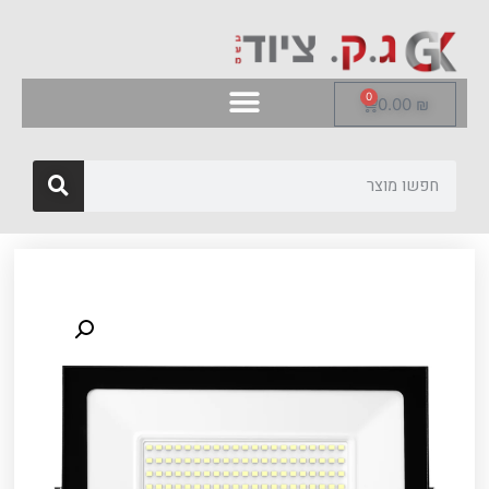
0
0.00
₪