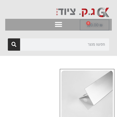
0
0.00
₪