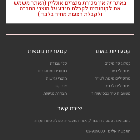
באתר זה אין מכירת מוצרים אונליין (האתר משמש
את לקוחותינו לקבלת מידע על מוצרי החברה
ולקבלת הצעות מחיר בלבד )
קטגוריות באתר
קטגוריות נוספות
קטלוג פרופילים
כלי עבודה
פרופילי גמר
רוטורים וסטטורים
פרופילים פינות לטייח
מוצרי נגישות
פרופילים לבניה
צור קשר
משאבות טיח גבס /שחור
הצהרת נגישות
יצירת קשר
כתובתינו : סמטת התבור 7, אזור התעשייה סגולה פתח תקווה
התקשרו אלינו 03-9090001