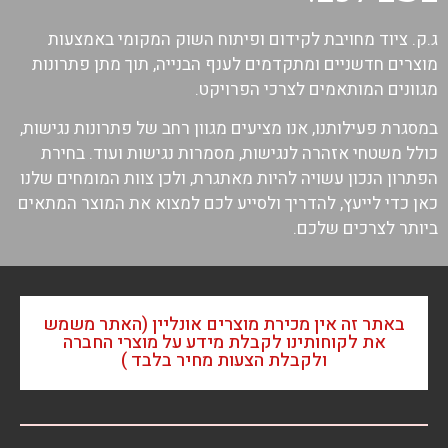
ג.ק. ציוד מחויבת לקידום ופיתוח השוק המקומי באמצעות
מוצרים חדשניים ומתקדמים לענף הבנייה, תוך מתן פתרונות
מגוונים המותאמים לצרכי הפרויקט.
במסגרת פעילותנו, אנו מציעים מגוון רחב של פתרונות נגישות,
כולל משטחי אזהרה לנגישות, מסמרות נגישות ועוד. בחירת
הפתרון הנכון עשויה להיות מאתגרת, ולכן צוות המומחים שלנו
כאן כדי לייעץ, להדריך ולסייע לכם למצוא את המוצר המתאים
ביותר לצרכים שלכם.
באתר זה אין מכירת מוצרים אונליין (האתר משמש
את לקוחותינו לקבלת מידע על מוצרי החברה
ולקבלת הצעות מחיר בלבד )