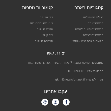
קטגוריות באתר
קטגוריות נוספות
קטלוג פרופילים
כלי עבודה
פרופילי גמר
רוטורים וסטטורים
פרופילים פינות לטייח
מוצרי נגישות
פרופילים לבניה
צור קשר
משאבות טיח גבס /שחור
הצהרת נגישות
יצירת קשר
כתובתינו : סמטת התבור 7, אזור התעשייה סגולה פתח תקווה
התקשרו אלינו 03-9090001
שלחו לנו מייל gkm@netvision.net.il
עקבו אחרינו